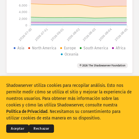
Estadísticas de ataques: dispositivos
6,000
Países
4,000
Ayuda
2,000
0
2026-07-30
2026-07-31
2026-08-01
2026-08-02
2026-08-03
2026-08-04
2026-08-05
Conjunto de datos
Límite
Asia
North America
Europe
South America
Africa
Oceania
Agrupar por
País
Etiqueta
© 2026 The Shadowserver Foundation
Stacking
Apilados
Superpuestos
Actualizar automáticamente los resultados
Shadowserver utiliza cookies para recopilar análisis. Esto nos
Actualizar
Restablecer
permite medir cómo se utiliza el sitio y mejorar la experiencia de
nuestros usuarios. Para obtener más información sobre las
cookies y cómo las utiliza Shadowserver, consulte nuestra
Descargar como PNG
© 2026
THE SHADOWSERVER FOUNDATION
Términos y privacidad
Contacte con nosotros
Política de Privacidad
. Necesitamos su consentimiento para
Créditos
utilizar cookies de esta manera en su dispositivo.
Idioma
Aceptar
Rechazar