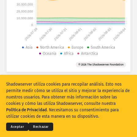
Estadísticas de ataques: dispositivos
30,000,000
Países
20,000,000
Ayuda
10,000,000
0
2026-07-29
2026-07-30
2026-07-31
2026-08-01
2026-08-02
2026-08-03
2026-08-04
Conjunto de datos
Límite
Asia
North America
Europe
South America
Oceania
Africa
Antarctica
Agrupar por
País
Etiqueta
© 2026 The Shadowserver Foundation
Stacking
Apilados
Superpuestos
Actualizar automáticamente los resultados
Shadowserver utiliza cookies para recopilar análisis. Esto nos
Actualizar
Restablecer
permite medir cómo se utiliza el sitio y mejorar la experiencia de
nuestros usuarios. Para obtener más información sobre las
cookies y cómo las utiliza Shadowserver, consulte nuestra
Descargar como PNG
© 2026
THE SHADOWSERVER FOUNDATION
Términos y privacidad
Contacte con nosotros
Política de Privacidad
. Necesitamos su consentimiento para
Créditos
utilizar cookies de esta manera en su dispositivo.
Idioma
Aceptar
Rechazar