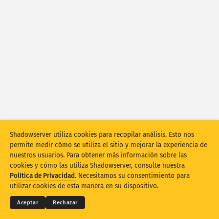
Estadísticas de ataques: dispositivos
Ayuda
Países
Conjunto de datos
Límite
Agrupar por
País
Etiqueta
Stacking
Apilados
Superpuestos
Shadowserver utiliza cookies para recopilar análisis. Esto nos
Actualizar automáticamente los resultados
permite medir cómo se utiliza el sitio y mejorar la experiencia de
nuestros usuarios. Para obtener más información sobre las
Actualizar
Restablecer
cookies y cómo las utiliza Shadowserver, consulte nuestra
© 2026
THE SHADOWSERVER FOUNDATION
Términos y privacidad
Contacte con nosotros
Política de Privacidad
. Necesitamos su consentimiento para
Créditos
Descargar como PNG
utilizar cookies de esta manera en su dispositivo.
Idioma
Aceptar
Rechazar