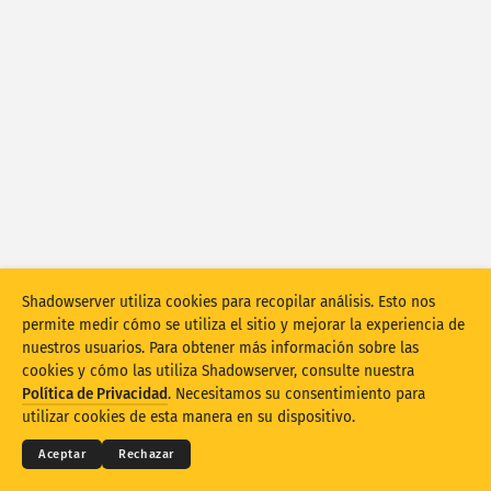
Estadísticas de ataques: vulnerabilidades
Etiquetas
Estadísticas de ataques: dispositivos
Ayuda
Países
Límite
Agrupar por
Shadowserver utiliza cookies para recopilar análisis. Esto nos
Stacking
Apilados
Superpuestos
permite medir cómo se utiliza el sitio y mejorar la experiencia de
Actualizar automáticamente los resultados
nuestros usuarios. Para obtener más información sobre las
cookies y cómo las utiliza Shadowserver, consulte nuestra
© 2026
THE SHADOWSERVER FOUNDATION
Actualizar
Restablecer
Términos y privacidad
Contacte con nosotros
Política de Privacidad
. Necesitamos su consentimiento para
Créditos
utilizar cookies de esta manera en su dispositivo.
Descargar como PNG
Acerca de estos datos
Idioma
Aceptar
Rechazar