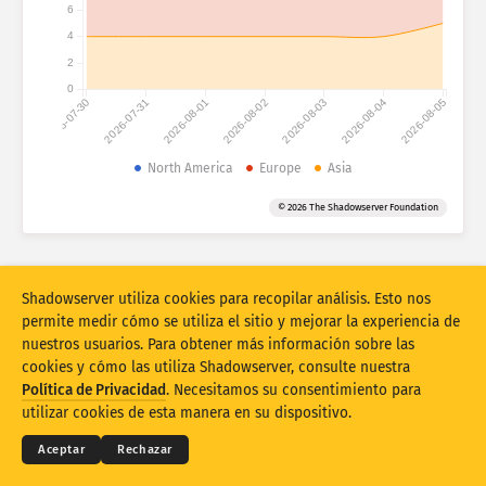
6
4
Estadísticas de ataques: vulnerabilidades
Etiquetas
2
Estadísticas de ataques: dispositivos
0
2026-07-30
2026-07-31
2026-08-01
2026-08-02
2026-08-03
2026-08-04
2026-08-05
Ayuda
Países
North America
Europe
Asia
© 2026 The Shadowserver Foundation
Límite
Agrupar por
Shadowserver utiliza cookies para recopilar análisis. Esto nos
Stacking
Apilados
Superpuestos
permite medir cómo se utiliza el sitio y mejorar la experiencia de
Actualizar automáticamente los resultados
nuestros usuarios. Para obtener más información sobre las
cookies y cómo las utiliza Shadowserver, consulte nuestra
© 2026
THE SHADOWSERVER FOUNDATION
Actualizar
Restablecer
Términos y privacidad
Contacte con nosotros
Política de Privacidad
. Necesitamos su consentimiento para
Créditos
utilizar cookies de esta manera en su dispositivo.
Descargar como PNG
Acerca de estos datos
Idioma
Aceptar
Rechazar