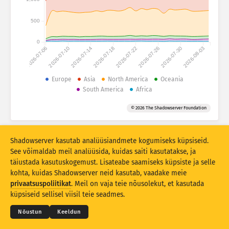
Ründestatistika: Seadmed
Riigid
500
Abi
0
2026-07-06
2026-07-10
2026-07-14
2026-07-18
2026-07-22
2026-07-26
2026-07-30
2026-08-03
Andmestu
Piir
Europe
Asia
North America
Oceania
South America
Africa
Grupeerimise alus
Riik
Silt
© 2026 The Shadowserver Foundation
Stacking
Virnastatud
Kattuv
Värskenda tulemusi automaatselt
Shadowserver kasutab analüüsiandmete kogumiseks küpsiseid.
Värskenda
Lähtesta
See võimaldab meil analüüsida, kuidas saiti kasutatakse, ja
täiustada kasutuskogemust. Lisateabe saamiseks küpsiste ja selle
kohta, kuidas Shadowserver neid kasutab, vaadake meie
Laadi alla PNG-failina
© 2026
THE SHADOWSERVER FOUNDATION
Privaatsus ja tingimused
Võtke meiega ühendust
privaatsuspoliitikat
. Meil on vaja teie nõusolekut, et kasutada
Lõppsõna
küpsiseid sellisel viisil teie seadmes.
Keel
Nõustun
Keeldun