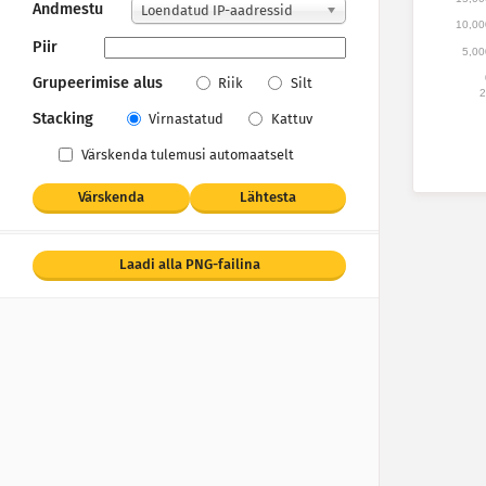
Andmestu
Loendatud IP-aadressid
10,00
Piir
5,00
Grupeerimise alus
Riik
Silt
2
Stacking
Virnastatud
Kattuv
Värskenda tulemusi automaatselt
Värskenda
Lähtesta
Laadi alla PNG-failina