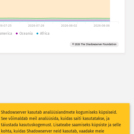
26-07-25
2026-07-29
2026-08-02
2026-08-06
America
Oceania
Africa
© 2026 The Shadowserver Foundation
Shadowserver kasutab analüüsiandmete kogumiseks küpsiseid.
See võimaldab meil analüüsida, kuidas saiti kasutatakse, ja
täiustada kasutuskogemust. Lisateabe saamiseks küpsiste ja selle
kohta, kuidas Shadowserver neid kasutab, vaadake meie