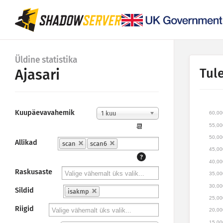
Üldine statistika
Tul
Ajasari
Kuupäevavahemik
1 kuu
60,00
55,00
📆
50,00
Allikad
scan
scan6
45,00
?
40,00
Raskusaste
35,00
30,00
Sildid
isakmp
25,00
Riigid
20,00
15,00