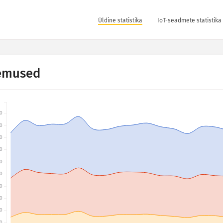
Üldine statistika
IoT-seadmete statistika
emused
0
0
0
0
0
0
0
0
0
0