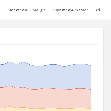
Ründestatistika: Turvaaugud
Ründestatistika: Seadmed
Abi