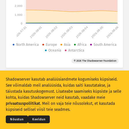
Ründestatistika: Seadmed
2,000
Riigid
Abi
1,000
0
2026-07-31
2026-08-01
2026-08-02
2026-08-03
2026-08-04
2026-08-05
2026-08-06
Andmestu
Piir
North America
Europe
Asia
Africa
South America
Oceania
Antarctica
Grupeerimise alus
Riik
Silt
© 2026 The Shadowserver Foundation
Stacking
Virnastatud
Kattuv
Värskenda tulemusi automaatselt
Shadowserver kasutab analüüsiandmete kogumiseks küpsiseid.
Värskenda
Lähtesta
See võimaldab meil analüüsida, kuidas saiti kasutatakse, ja
täiustada kasutuskogemust. Lisateabe saamiseks küpsiste ja selle
kohta, kuidas Shadowserver neid kasutab, vaadake meie
Laadi alla PNG-failina
© 2026
THE SHADOWSERVER FOUNDATION
Privaatsus ja tingimused
Võtke meiega ühendust
privaatsuspoliitikat
. Meil on vaja teie nõusolekut, et kasutada
Lõppsõna
küpsiseid sellisel viisil teie seadmes.
Keel
Nõustun
Keeldun