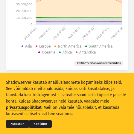
Ründestatistika: Seadmed
30,000,000
Riigid
20,000,000
Abi
10,000,000
0
2026-07-31
2026-08-01
2026-08-02
2026-08-03
2026-08-04
2026-08-05
2026-08-06
Andmestu
Piir
Asia
Europe
North America
South America
Oceania
Africa
Antarctica
Grupeerimise alus
Riik
Silt
© 2026 The Shadowserver Foundation
Stacking
Virnastatud
Kattuv
Värskenda tulemusi automaatselt
Shadowserver kasutab analüüsiandmete kogumiseks küpsiseid.
Värskenda
Lähtesta
See võimaldab meil analüüsida, kuidas saiti kasutatakse, ja
täiustada kasutuskogemust. Lisateabe saamiseks küpsiste ja selle
kohta, kuidas Shadowserver neid kasutab, vaadake meie
Laadi alla PNG-failina
© 2026
THE SHADOWSERVER FOUNDATION
Privaatsus ja tingimused
Võtke meiega ühendust
privaatsuspoliitikat
. Meil on vaja teie nõusolekut, et kasutada
Lõppsõna
küpsiseid sellisel viisil teie seadmes.
Keel
Nõustun
Keeldun