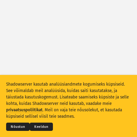
Ründestatistika: Seadmed
Abi
Riigid
Andmestu
Piir
Grupeerimise alus
Riik
Silt
Stacking
Virnastatud
Kattuv
Shadowserver kasutab analüüsiandmete kogumiseks küpsiseid.
Värskenda tulemusi automaatselt
See võimaldab meil analüüsida, kuidas saiti kasutatakse, ja
täiustada kasutuskogemust. Lisateabe saamiseks küpsiste ja selle
Värskenda
Lähtesta
kohta, kuidas Shadowserver neid kasutab, vaadake meie
© 2026
THE SHADOWSERVER FOUNDATION
Privaatsus ja tingimused
Võtke meiega ühendust
privaatsuspoliitikat
. Meil on vaja teie nõusolekut, et kasutada
Lõppsõna
Laadi alla PNG-failina
küpsiseid sellisel viisil teie seadmes.
Keel
Nõustun
Keeldun