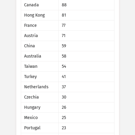
Ründestatistika: Seadmed
Canada
88
Riigid
Abi
Hong Kong
81
France
77
Austria
71
Andmestu
Piir
China
59
Grupeerimise alus
Riik
Silt
Australia
58
Andmeskaala
Taiwan
54
Stiil
Turkey
41
Värskenda tulemusi automaatselt
Netherlands
37
Czechia
30
Värskenda
Lähtesta
Hungary
26
Laadi alla PNG-failina
Mexico
25
Portugal
23