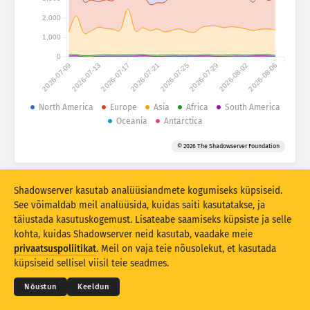
Abi
Grupeerimise alus
2,000
1,000
Stacking
Virnastatud
Kattuv
0
Värskenda tulemusi automaatselt
2026-07-09
2026-07-13
2026-07-17
2026-07-21
2026-07-25
2026-07-29
2026-08-02
2026-08-06
Värskenda
Lähtesta
North America
Europe
Asia
Africa
South America
Oceania
Antarctica
Laadi alla PNG-failina
Teave nende andmete kohta
© 2026 The Shadowserver Foundation
IoT-seadme tunnustuvastamist ja meepurkide ründestatistikat
Shadowserver kasutab analüüsiandmete kogumiseks küpsiseid.
kaasrahastab EL-i Euroopa ühendamise rahastu.
See võimaldab meil analüüsida, kuidas saiti kasutatakse, ja
täiustada kasutuskogemust. Lisateabe saamiseks küpsiste ja selle
kohta, kuidas Shadowserver neid kasutab, vaadake meie
© 2026
THE SHADOWSERVER FOUNDATION
Privaatsus ja tingimused
Võtke meiega ühendust
privaatsuspoliitikat
. Meil on vaja teie nõusolekut, et kasutada
Lõppsõna
küpsiseid sellisel viisil teie seadmes.
Keel
Nõustun
Keeldun