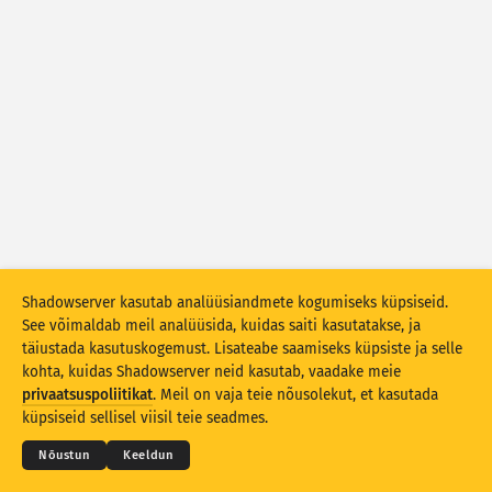
Ründestatistika: Turvaaugud
Sildid
Ründestatistika: Seadmed
Abi
Riigid
Piir
Grupeerimise alus
Shadowserver kasutab analüüsiandmete kogumiseks küpsiseid.
Stacking
Virnastatud
Kattuv
See võimaldab meil analüüsida, kuidas saiti kasutatakse, ja
Värskenda tulemusi automaatselt
täiustada kasutuskogemust. Lisateabe saamiseks küpsiste ja selle
kohta, kuidas Shadowserver neid kasutab, vaadake meie
© 2026
THE SHADOWSERVER FOUNDATION
Värskenda
Lähtesta
Privaatsus ja tingimused
Võtke meiega ühendust
privaatsuspoliitikat
. Meil on vaja teie nõusolekut, et kasutada
Lõppsõna
küpsiseid sellisel viisil teie seadmes.
Laadi alla PNG-failina
Teave nende andmete kohta
Keel
Nõustun
Keeldun