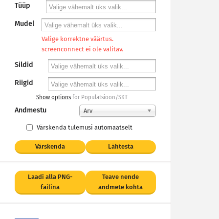
Tüüp
Mudel
Valige korrektne väärtus.
screenconnect ei ole valitav.
Sildid
Riigid
Show options
for Populatsioon/SKT
Andmestu
Arv
Värskenda tulemusi automaatselt
Värskenda
Lähtesta
Laadi alla PNG-
Teave nende
failina
andmete kohta