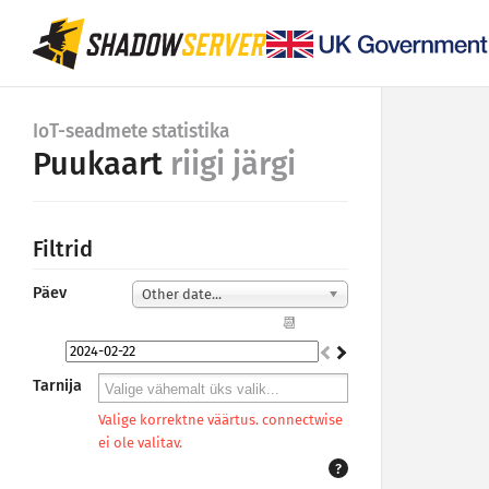
IoT-seadmete statistika
Puukaart
riigi järgi
Filtrid
Päev
Other date...
📆
Tarnija
Valige korrektne väärtus. connectwise
ei ole valitav.
?