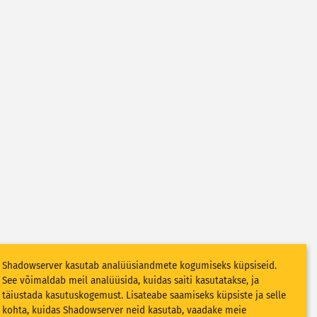
Shadowserver kasutab analüüsiandmete kogumiseks küpsiseid.
See võimaldab meil analüüsida, kuidas saiti kasutatakse, ja
täiustada kasutuskogemust. Lisateabe saamiseks küpsiste ja selle
kohta, kuidas Shadowserver neid kasutab, vaadake meie