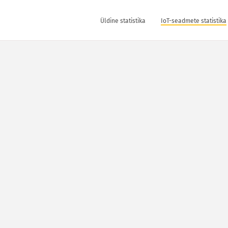
Üldine statistika
IoT-seadmete statistika