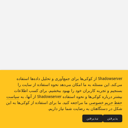
آمار حملات: دستگاه‌ها
کشورها
راهنما
مجموعه داده‌ها
حد
گروه‌بندی براساس
کشور
برچسب
Stacking
تجمعی
همپوشانی
به‌طور خودکار نتایج را به‌روز‌رسانی می‌کند
Shadowserver از کوکی‌ها برای جمع‌آوری و تحلیل داده‌ها استفاده
به‌روزرسانی
بازنشانی
می‌کند. این مسئله به ما امکان می‌دهد نحوه استفاده از سایت را
بسنجیم و تجربه کاربران خود را بهبود ببخشیم. برای کسب اطلاعات
دانلود به‌صورت PNG
بیشتر درباره کوکی‌ها و نحوه استفاده Shadowserver از آنها، به
سیاست
THE SHADOWSERVER FOUNDATION
© 2026
حفظ حریم خصوصی
ما مراجعه کنید. ما برای استفاده از کوکی‌ها به این
حریم خصوصی و ضوابط
تماس با ما
امتیازات
شکل در دستگاهتان به رضایت شما نیاز داریم.
زبان
پذیرفتن
نپذیرفتن