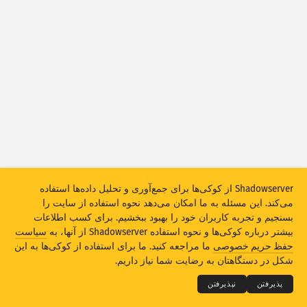
آمار حملات: آسیب‌پذیری‌ها
برچسب‌ها
آمار حملات: دستگاه‌ها
راهنما
کشورها
حد
گروه‌بندی براساس
Shadowserver از کوکی‌ها برای جمع‌آوری و تحلیل داده‌ها استفاده
Stacking
تجمعی
همپوشانی
می‌کند. این مسئله به ما امکان می‌دهد نحوه استفاده از سایت را
به‌طور خودکار نتایج را به‌روز‌رسانی می‌کند
بسنجیم و تجربه کاربران خود را بهبود ببخشیم. برای کسب اطلاعات
بیشتر درباره کوکی‌ها و نحوه استفاده Shadowserver از آنها، به
سیاست
به‌روزرسانی
بازنشانی
THE SHADOWSERVER FOUNDATION
© 2026
حفظ حریم خصوصی
ما مراجعه کنید. ما برای استفاده از کوکی‌ها به این
حریم خصوصی و ضوابط
تماس با ما
امتیازات
شکل در دستگاهتان به رضایت شما نیاز داریم.
دانلود به‌صورت PNG
درباره این داده‌ها
زبان
پذیرفتن
نپذیرفتن