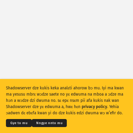
Mfir a ɔko tsia: Ne mbrɛwyɛ
Taage ahorow
Mfir a ɔko tsia: Mfir
Mboa
Aman
Beebi a edur
Fa … do kyekyɛ mu
Stacking
Aka
Afa do
Shadowserver dze kukis keka analɛti ahorow bɔ mu. Iyi ma kwan
ma yesusu mbrɛ wɔdze saete no yɛ edwuma na mboa a ɔdze ma
Nankasa yε nsunsuando no ntoado
hɔn a wɔdze dzi dwuma no. sɛ epɛ nsɛm pii afa kukis nak wan
© 2026
THE SHADOWSERVER FOUNDATION
Kokoamsɛm & Nsɛm a wɔdze di dwuma
Shadowserver dze yɛ edwuma a, hwɛ hɛn
privacy policy
. Yehia
Ntoado
Hyehyɛ no fofor
Nye hɛn dni nkitaho
Krɛdete ahorow
ɔadwen dɛ ebɛfa kwan yi do dze kukis edzi dwuma wɔ w’efir do.
Kasa
Gye to mu
Nngye nnto mu
Twe no dɛ PNG
Ɔfa data yi ho