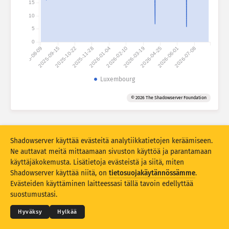
15
Hyökkäystilastot: laitteet
10
Maat
Ohje
5
0
2025-08-09
2025-09-15
2025-10-22
2025-11-28
2026-01-04
2026-02-10
2026-03-19
2026-04-25
2026-06-01
2026-07-08
Tietoaineisto
Raja-arvo
Luxembourg
Ryhmittelyperuste
Maa
Tunniste
© 2026 The Shadowserver Foundation
Stacking
Pinottu
Päällekkäinen
Päivitä tulokset automaattisesti
Shadowserver käyttää evästeitä analytiikkatietojen keräämiseen.
Päivitä
Nollaa
Ne auttavat meitä mittaamaan sivuston käyttöä ja parantamaan
käyttäjäkokemusta. Lisätietoja evästeistä ja siitä, miten
Shadowserver käyttää niitä, on
tietosuojakäytännössämme
.
Lataa PNG-muodossa
© 2026
THE SHADOWSERVER FOUNDATION
Evästeiden käyttäminen laitteessasi tällä tavoin edellyttää
Tietosuoja ja ehdot
Ota yhteyttä
Kiitokset
suostumustasi.
Kieli
Hyväksy
Hylkää