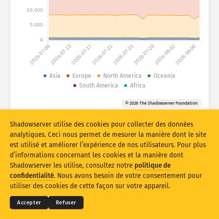
Statistiques d’attaque : appareils
10,000
Pays
Aide
5,000
0
2026-07-09
2026-07-13
2026-07-17
2026-07-21
2026-07-25
2026-07-29
2026-08-02
2026-08-06
Ensemble de données
Limite
Asia
Europe
North America
Oceania
South America
Africa
Groupe par
Pays
Balise
© 2026 The Shadowserver Foundation
Stacking
Empilé
Se chevauchant
Mettre à jour les résultats automatiquement
Shadowserver utilise des cookies pour collecter des données
analytiques. Ceci nous permet de mesurer la manière dont le site
Mettre à jour
Réinitialiser
est utilisé et améliorer l’expérience de nos utilisateurs. Pour plus
d’informations concernant les cookies et la manière dont
Shadowserver les utilise, consultez notre
politique de
Télécharger au format PNG
© 2026
THE SHADOWSERVER FOUNDATION
Confidentialité et conditions
Contactez-nous
confidentialité
. Nous avons besoin de votre consentement pour
Mentions
utiliser des cookies de cette façon sur votre appareil.
Langue
Accepter
Refuser