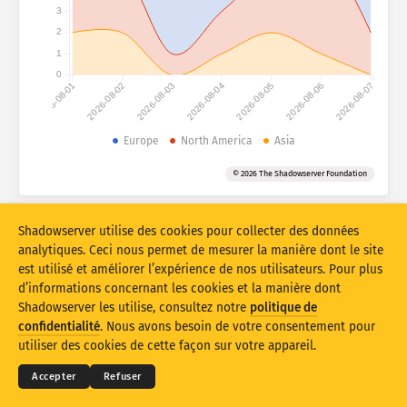
Statistiques d’attaque : appareils
3
2
Pays
Aide
1
0
2026-08-01
2026-08-02
2026-08-03
2026-08-04
2026-08-05
2026-08-06
2026-08-07
Ensemble de données
Limite
Europe
North America
Asia
Groupe par
Pays
Balise
© 2026 The Shadowserver Foundation
Stacking
Empilé
Se chevauchant
Mettre à jour les résultats automatiquement
Shadowserver utilise des cookies pour collecter des données
analytiques. Ceci nous permet de mesurer la manière dont le site
Mettre à jour
Réinitialiser
est utilisé et améliorer l’expérience de nos utilisateurs. Pour plus
d’informations concernant les cookies et la manière dont
Shadowserver les utilise, consultez notre
politique de
Télécharger au format PNG
© 2026
THE SHADOWSERVER FOUNDATION
Confidentialité et conditions
Contactez-nous
confidentialité
. Nous avons besoin de votre consentement pour
Mentions
utiliser des cookies de cette façon sur votre appareil.
Langue
Accepter
Refuser