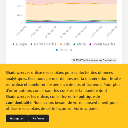
Statistiques d’attaque : appareils
400
Pays
Aide
200
0
2026-08-02
2026-08-03
2026-08-04
2026-08-05
2026-08-06
2026-08-07
2026-08-08
Ensemble de données
Limite
Europe
North America
Asia
Africa
South America
Oceania
Groupe par
Pays
Balise
© 2026 The Shadowserver Foundation
Stacking
Empilé
Se chevauchant
Mettre à jour les résultats automatiquement
Shadowserver utilise des cookies pour collecter des données
analytiques. Ceci nous permet de mesurer la manière dont le site
Mettre à jour
Réinitialiser
est utilisé et améliorer l’expérience de nos utilisateurs. Pour plus
d’informations concernant les cookies et la manière dont
Shadowserver les utilise, consultez notre
politique de
Télécharger au format PNG
© 2026
THE SHADOWSERVER FOUNDATION
Confidentialité et conditions
Contactez-nous
confidentialité
. Nous avons besoin de votre consentement pour
Mentions
utiliser des cookies de cette façon sur votre appareil.
Langue
Accepter
Refuser