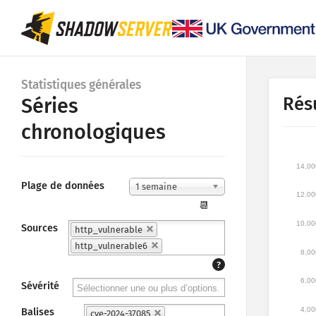
Statistiques générales
Rés
Séries
chronologiques
14,00
Plage de données
1 semaine
12,00
📆
10,00
Sources
http_vulnerable
http_vulnerable6
8,00
?
6,00
Sévérité
4,00
Balises
cve-2024-37085