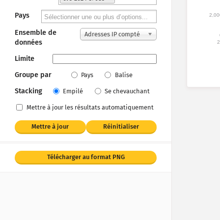
Pays
2,00
Ensemble de
Adresses IP compté
données
2
es
Limite
Groupe par
Pays
Balise
Stacking
Empilé
Se chevauchant
Mettre à jour les résultats automatiquement
Mettre à jour
Réinitialiser
Télécharger au format PNG