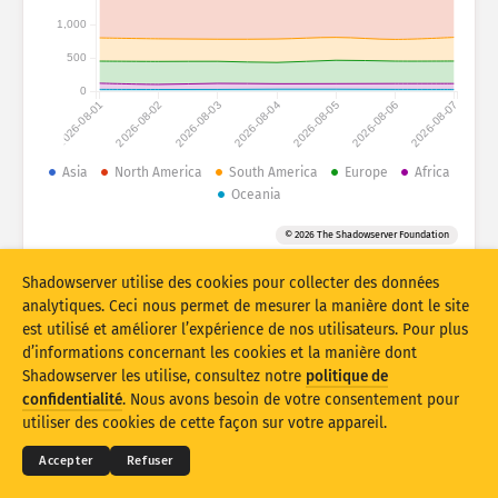
Statistiques d’attaque : appareils
1,000
Pays
Aide
500
0
2026-08-01
2026-08-02
2026-08-03
2026-08-04
2026-08-05
2026-08-06
2026-08-07
Ensemble de données
Limite
Asia
North America
South America
Europe
Africa
Oceania
Groupe par
Pays
Balise
© 2026 The Shadowserver Foundation
Stacking
Empilé
Se chevauchant
Mettre à jour les résultats automatiquement
Shadowserver utilise des cookies pour collecter des données
analytiques. Ceci nous permet de mesurer la manière dont le site
Mettre à jour
Réinitialiser
est utilisé et améliorer l’expérience de nos utilisateurs. Pour plus
d’informations concernant les cookies et la manière dont
Shadowserver les utilise, consultez notre
politique de
Télécharger au format PNG
© 2026
THE SHADOWSERVER FOUNDATION
Confidentialité et conditions
Contactez-nous
confidentialité
. Nous avons besoin de votre consentement pour
Mentions
utiliser des cookies de cette façon sur votre appareil.
Langue
Accepter
Refuser