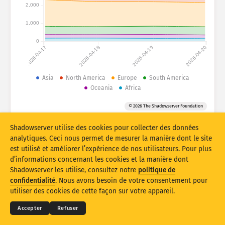
Statistiques d’attaque : appareils
2,000
Aide
1,000
Pays
0
2026-04-17
2026-04-18
2026-04-19
2026-04-20
Ensemble de données
Asia
North America
Europe
South America
Oceania
Africa
Limite
Groupe par
Pays
Balise
© 2026 The Shadowserver Foundation
Stacking
Empilé
Se chevauchant
Shadowserver utilise des cookies pour collecter des données
analytiques. Ceci nous permet de mesurer la manière dont le site
Mettre à jour les résultats automatiquement
est utilisé et améliorer l’expérience de nos utilisateurs. Pour plus
d’informations concernant les cookies et la manière dont
Mettre à jour
Réinitialiser
Shadowserver les utilise, consultez notre
politique de
© 2026
THE SHADOWSERVER FOUNDATION
Confidentialité et conditions
Contactez-nous
confidentialité
. Nous avons besoin de votre consentement pour
Mentions
Télécharger au format PNG
utiliser des cookies de cette façon sur votre appareil.
Langue
Accepter
Refuser