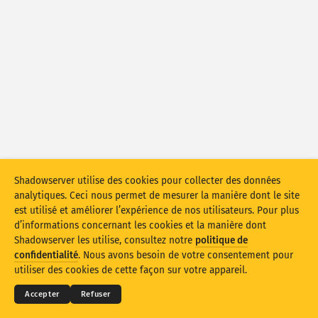
Statistiques d’attaque : appareils
Pays
Aide
Ensemble de données
Limite
Groupe par
Pays
Balise
Échelle de données
Style
Shadowserver utilise des cookies pour collecter des données
analytiques. Ceci nous permet de mesurer la manière dont le site
Mettre à jour les résultats automatiquement
est utilisé et améliorer l’expérience de nos utilisateurs. Pour plus
d’informations concernant les cookies et la manière dont
Mettre à jour
Réinitialiser
Shadowserver les utilise, consultez notre
politique de
© 2026
THE SHADOWSERVER FOUNDATION
Confidentialité et conditions
Contactez-nous
confidentialité
. Nous avons besoin de votre consentement pour
Mentions
Télécharger au format PNG
utiliser des cookies de cette façon sur votre appareil.
Langue
Accepter
Refuser