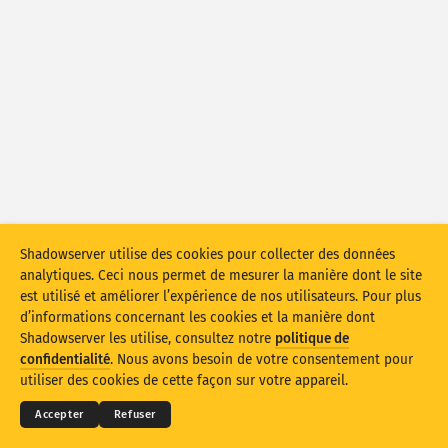
Statistiques d’attaque : appareils
Aide
Pays
Ensemble de données
Limite
Groupe par
Pays
Balise
Compter comme
Moyenne quotidienne
Total
Shadowserver utilise des cookies pour collecter des données
analytiques. Ceci nous permet de mesurer la manière dont le site
Échelle de données
est utilisé et améliorer l’expérience de nos utilisateurs. Pour plus
Style
d’informations concernant les cookies et la manière dont
Shadowserver les utilise, consultez notre
politique de
© 2026
THE SHADOWSERVER FOUNDATION
Mettre à jour les résultats automatiquement
Confidentialité et conditions
Contactez-nous
confidentialité
. Nous avons besoin de votre consentement pour
Mentions
utiliser des cookies de cette façon sur votre appareil.
Mettre à jour
Réinitialiser
Langue
Accepter
Refuser
Télécharger au format PNG