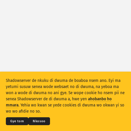
Atiridii ho nkontaabu: Nhyehyeee
Mmoa
Nsase
Adansedie
Behye
Kuw biara mu
Oman
Agyirahyede
Stacking
A wohyehye no
Ahyeasee
Shadowserver de nkuku di dwuma de boaboa nsem ano. Eyi ma
Apdeeti sɛɛ saji ni baa ɔtomatiki
yetumi susuw senea wode websaet no di dwuma, na yeboa ma
won a wode di dwuma no ani gye. Se wope cookie ho nsem pii ne
Apdeeti
Siesie no bio
senea Shadowserver de di dwuma a, hwe yen
ahobanbo ho
© 2026
THE SHADOWSERVER FOUNDATION
Ahintasem & Nsemfua
Ma yen ho mmuae
mmara
. Yehia wo kwan se yede cookies di dwuma wo okwan yi so
Nkommo
Twere se PNG
wo wo afidie no so.
Kasa
Gye tom
Nkosoo