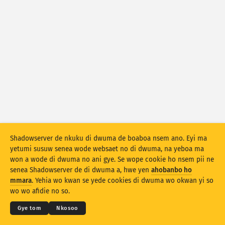
Atiridii ho nkontaabu: Nhyehyeee
Mmoa
Nsase
Adansedie
Behye
Kuw biara mu
Oman
Agyirahyede
Stacking
A wohyehye no
Ahyeasee
Shadowserver de nkuku di dwuma de boaboa nsem ano. Eyi ma
Apdeeti sɛɛ saji ni baa ɔtomatiki
yetumi susuw senea wode websaet no di dwuma, na yeboa ma
won a wode di dwuma no ani gye. Se wope cookie ho nsem pii ne
Apdeeti
Siesie no bio
senea Shadowserver de di dwuma a, hwe yen
ahobanbo ho
© 2026
THE SHADOWSERVER FOUNDATION
Ahintasem & Nsemfua
Ma yen ho mmuae
mmara
. Yehia wo kwan se yede cookies di dwuma wo okwan yi so
Nkommo
Twere se PNG
wo wo afidie no so.
Kasa
Gye tom
Nkosoo