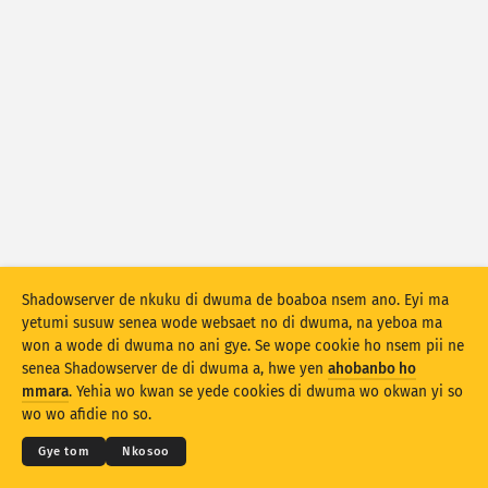
Atiridii ho nkontaabu: Nhyehyeee
Mmoa
Nsase
Adansedie
Behye
Kuw biara mu
Oman
Agyirahyede
Stacking
A wohyehye no
Ahyeasee
Shadowserver de nkuku di dwuma de boaboa nsem ano. Eyi ma
Apdeeti sɛɛ saji ni baa ɔtomatiki
yetumi susuw senea wode websaet no di dwuma, na yeboa ma
won a wode di dwuma no ani gye. Se wope cookie ho nsem pii ne
Apdeeti
Siesie no bio
senea Shadowserver de di dwuma a, hwe yen
ahobanbo ho
© 2026
THE SHADOWSERVER FOUNDATION
Ahintasem & Nsemfua
Ma yen ho mmuae
mmara
. Yehia wo kwan se yede cookies di dwuma wo okwan yi so
Nkommo
Twere se PNG
wo wo afidie no so.
Kasa
Gye tom
Nkosoo