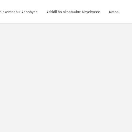
 ho nkontaabu: Ahoohyee
Atiridii ho nkontaabu: Nhyehyeee
Mmoa