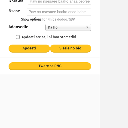
Nkrataa
Nsase
Show options
for Nnipa dodoo/GDP
Adansedie
Ka ho
Apdeeti sɛɛ saji ni baa ɔtomatiki
Apdeeti
Siesie no bio
Twere se PNG