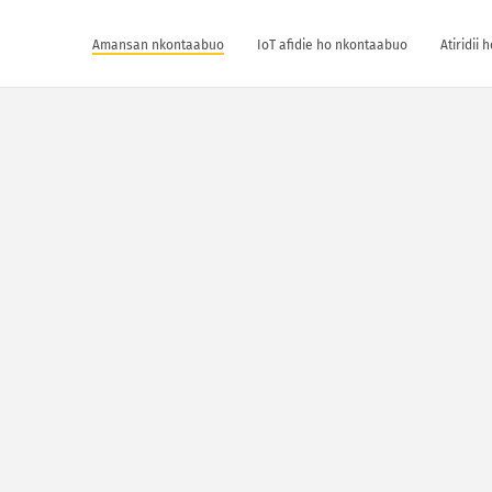
Amansan nkontaabuo
IoT afidie ho nkontaabuo
Atiridii