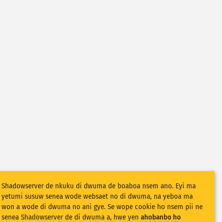
Shadowserver de nkuku di dwuma de boaboa nsem ano. Eyi ma
yetumi susuw senea wode websaet no di dwuma, na yeboa ma
won a wode di dwuma no ani gye. Se wope cookie ho nsem pii ne
senea Shadowserver de di dwuma a, hwe yen
ahobanbo ho