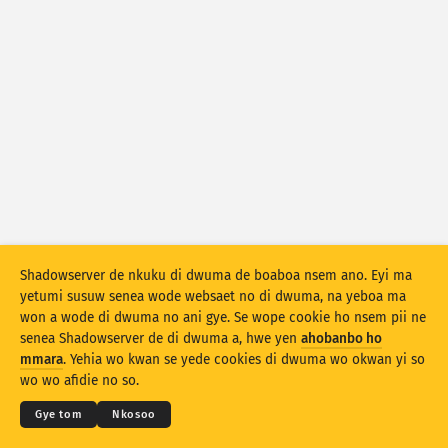
Atiridii ho nkontaabu: Ahoohyee
Nkrataa
Atiridii ho nkontaabu: Nhyehyeee
Mmoa
Nsase
Behye
Kuw biara mu
Shadowserver de nkuku di dwuma de boaboa nsem ano. Eyi ma
Stacking
A wohyehye no
Ahyeasee
yetumi susuw senea wode websaet no di dwuma, na yeboa ma
Apdeeti sɛɛ saji ni baa ɔtomatiki
won a wode di dwuma no ani gye. Se wope cookie ho nsem pii ne
senea Shadowserver de di dwuma a, hwe yen
ahobanbo ho
© 2026
THE SHADOWSERVER FOUNDATION
Apdeeti
Siesie no bio
Ahintasem & Nsemfua
Ma yen ho mmuae
mmara
. Yehia wo kwan se yede cookies di dwuma wo okwan yi so
Nkommo
wo wo afidie no so.
Twere se PNG
Saa nsem yi ho
Kasa
Gye tom
Nkosoo