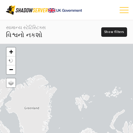
ડેશબોર્ડ
સામાન્ય સ્ટેટિસ્ટિક્સ
વિશ્વનો નકશો
સામાન્ય સ્ટેટિસ્ટિક્સ
વિશ્વનો નકશો
+
પ્રદેશનો નકશો
દિવસ
−
તુલનાનો નકશો
📆
ટ્રી મેપ
નકશાનો પ્રકાર
સમય શ્રેણી
?
વિઝ્યુલાઇઝેશન
સ્રોતો
Greenland
IoT ઉપકરણના સ્ટેટિસ્ટિક્સ
હુમલાના સ્ટેટિસ્ટિક્સ: નબળાઈઓ
?