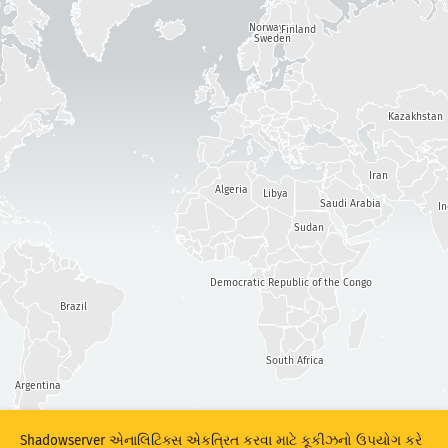
તીવ્રતા
હુમલાના સ્ટેટિસ્ટિક્સ: ઉપકરણો
Norway
Finland
Sweden
મદદ
ટેગ્સ
Kazakhstan
દેશો
Iran
Algeria
Libya
Saudi Arabia
I
Sudan
Show options
for જનસંખ્યા/GDP
ડેટા સેટ
Democratic Republic of the Congo
ડેટા સ્કેલ
Brazil
પરિણામોને આપમેળે અદ્યતન કરે
South Africa
અદ્યતન
રીસેટ
Argentina
PNG તરીકે ડાઉનલોડ કરો
Shadowserver એનાલિટિક્સ એકત્રિત કરવા માટે કૂકીઝનો ઉપયોગ કરે