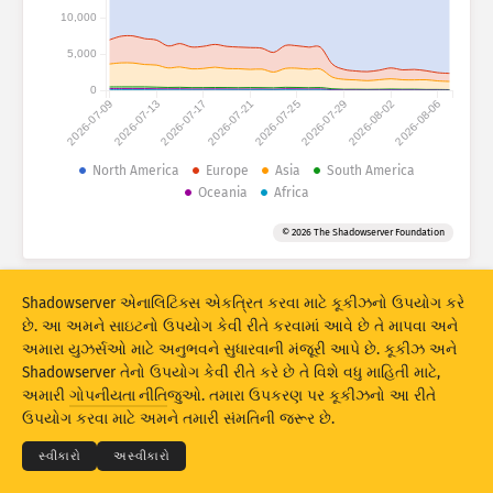
હુમલાના સ્ટેટિસ્ટિક્સ: ઉપકરણો
10,000
દેશો
મદદ
5,000
0
2026-07-09
2026-07-13
2026-07-17
2026-07-21
2026-07-25
2026-07-29
2026-08-02
2026-08-06
ડેટા સેટ
લિમિટ
North America
Europe
Asia
South America
Oceania
Africa
આ પ્રમાણે ગ્રૂપ કરો
દેશ
ટેગ્સ
© 2026 The Shadowserver Foundation
Stacking
સ્ટૅક્ડ
ઓવરલેપિંગ
પરિણામોને આપમેળે અદ્યતન કરે
Shadowserver એનાલિટિક્સ એકત્રિત કરવા માટે કૂકીઝનો ઉપયોગ કરે
અદ્યતન
રીસેટ
છે. આ અમને સાઇટનો ઉપયોગ કેવી રીતે કરવામાં આવે છે તે માપવા અને
અમારા યુઝર્સઓ માટે અનુભવને સુધારવાની મંજૂરી આપે છે. કૂકીઝ અને
Shadowserver તેનો ઉપયોગ કેવી રીતે કરે છે તે વિશે વધુ માહિતી માટે,
PNG તરીકે ડાઉનલોડ કરો
© 2026
THE SHADOWSERVER FOUNDATION
અમારી
ગોપનીયતા નીતિ
જુઓ. તમારા ઉપકરણ પર કૂકીઝનો આ રીતે
ગોપનીયતા અને શરતો
અમારો સંપર્ક કરો
ક્રેડિટ્સ
ઉપયોગ કરવા માટે અમને તમારી સંમતિની જરૂર છે.
ભાષા
સ્વીકારો
અસ્વીકારો