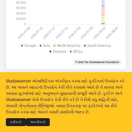
હુમલાના સ્ટેટિસ્ટિક્સ: ઉપકરણો
80,000
60,000
દેશો
મદદ
40,000
20,000
0
2026-07-09
2026-07-13
2026-07-17
2026-07-21
2026-07-25
2026-07-29
2026-08-02
2026-08-06
ડેટા સેટ
લિમિટ
Europe
Asia
North America
South America
Oceania
Africa
આ પ્રમાણે ગ્રૂપ કરો
દેશ
ટેગ્સ
© 2026 The Shadowserver Foundation
Stacking
સ્ટૅક્ડ
ઓવરલેપિંગ
પરિણામોને આપમેળે અદ્યતન કરે
Shadowserver એનાલિટિક્સ એકત્રિત કરવા માટે કૂકીઝનો ઉપયોગ કરે
અદ્યતન
રીસેટ
છે. આ અમને સાઇટનો ઉપયોગ કેવી રીતે કરવામાં આવે છે તે માપવા અને
અમારા યુઝર્સઓ માટે અનુભવને સુધારવાની મંજૂરી આપે છે. કૂકીઝ અને
Shadowserver તેનો ઉપયોગ કેવી રીતે કરે છે તે વિશે વધુ માહિતી માટે,
PNG તરીકે ડાઉનલોડ કરો
© 2026
THE SHADOWSERVER FOUNDATION
અમારી
ગોપનીયતા નીતિ
જુઓ. તમારા ઉપકરણ પર કૂકીઝનો આ રીતે
ગોપનીયતા અને શરતો
અમારો સંપર્ક કરો
ક્રેડિટ્સ
ઉપયોગ કરવા માટે અમને તમારી સંમતિની જરૂર છે.
ભાષા
સ્વીકારો
અસ્વીકારો