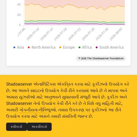
હુમલાના સ્ટેટિસ્ટિક્સ: ઉપકરણો
40
દેશો
મદદ
20
0
2026-07-06
2026-07-10
2026-07-14
2026-07-18
2026-07-22
2026-07-26
2026-07-30
2026-08-03
ડેટા સેટ
લિમિટ
Asia
North America
Europe
Africa
South America
આ પ્રમાણે ગ્રૂપ કરો
દેશ
ટેગ્સ
© 2026 The Shadowserver Foundation
Stacking
સ્ટૅક્ડ
ઓવરલેપિંગ
પરિણામોને આપમેળે અદ્યતન કરે
Shadowserver એનાલિટિક્સ એકત્રિત કરવા માટે કૂકીઝનો ઉપયોગ કરે
અદ્યતન
રીસેટ
છે. આ અમને સાઇટનો ઉપયોગ કેવી રીતે કરવામાં આવે છે તે માપવા અને
અમારા યુઝર્સઓ માટે અનુભવને સુધારવાની મંજૂરી આપે છે. કૂકીઝ અને
Shadowserver તેનો ઉપયોગ કેવી રીતે કરે છે તે વિશે વધુ માહિતી માટે,
PNG તરીકે ડાઉનલોડ કરો
© 2026
THE SHADOWSERVER FOUNDATION
અમારી
ગોપનીયતા નીતિ
જુઓ. તમારા ઉપકરણ પર કૂકીઝનો આ રીતે
ગોપનીયતા અને શરતો
અમારો સંપર્ક કરો
ક્રેડિટ્સ
ઉપયોગ કરવા માટે અમને તમારી સંમતિની જરૂર છે.
ભાષા
સ્વીકારો
અસ્વીકારો