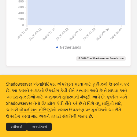
800
હુમલાના સ્ટેટિસ્ટિક્સ: ઉપકરણો
600
દેશો
મદદ
400
200
0
2026-07-06
2026-07-10
2026-07-14
2026-07-18
2026-07-22
2026-07-26
2026-07-30
2026-08-03
ડેટા સેટ
લિમિટ
Netherlands
આ પ્રમાણે ગ્રૂપ કરો
દેશ
ટેગ્સ
© 2026 The Shadowserver Foundation
Stacking
સ્ટૅક્ડ
ઓવરલેપિંગ
પરિણામોને આપમેળે અદ્યતન કરે
Shadowserver એનાલિટિક્સ એકત્રિત કરવા માટે કૂકીઝનો ઉપયોગ કરે
અદ્યતન
રીસેટ
છે. આ અમને સાઇટનો ઉપયોગ કેવી રીતે કરવામાં આવે છે તે માપવા અને
અમારા યુઝર્સઓ માટે અનુભવને સુધારવાની મંજૂરી આપે છે. કૂકીઝ અને
Shadowserver તેનો ઉપયોગ કેવી રીતે કરે છે તે વિશે વધુ માહિતી માટે,
PNG તરીકે ડાઉનલોડ કરો
© 2026
THE SHADOWSERVER FOUNDATION
અમારી
ગોપનીયતા નીતિ
જુઓ. તમારા ઉપકરણ પર કૂકીઝનો આ રીતે
ગોપનીયતા અને શરતો
અમારો સંપર્ક કરો
ક્રેડિટ્સ
ઉપયોગ કરવા માટે અમને તમારી સંમતિની જરૂર છે.
ભાષા
સ્વીકારો
અસ્વીકારો