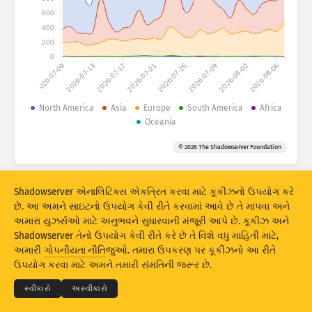
હુમલાના સ્ટેટિસ્ટિક્સ: ઉપકરણો
600
દેશો
400
મદદ
200
0
2026-07-09
2026-07-13
2026-07-17
2026-07-21
2026-07-25
2026-07-29
2026-08-02
2026-08-06
ડેટા સેટ
લિમિટ
North America
Asia
Europe
South America
Africa
Oceania
આ પ્રમાણે ગ્રૂપ કરો
દેશ
ટેગ્સ
© 2026 The Shadowserver Foundation
Stacking
સ્ટૅક્ડ
ઓવરલેપિંગ
પરિણામોને આપમેળે અદ્યતન કરે
Shadowserver એનાલિટિક્સ એકત્રિત કરવા માટે કૂકીઝનો ઉપયોગ કરે
અદ્યતન
રીસેટ
છે. આ અમને સાઇટનો ઉપયોગ કેવી રીતે કરવામાં આવે છે તે માપવા અને
અમારા યુઝર્સઓ માટે અનુભવને સુધારવાની મંજૂરી આપે છે. કૂકીઝ અને
Shadowserver તેનો ઉપયોગ કેવી રીતે કરે છે તે વિશે વધુ માહિતી માટે,
PNG તરીકે ડાઉનલોડ કરો
© 2026
THE SHADOWSERVER FOUNDATION
અમારી
ગોપનીયતા નીતિ
જુઓ. તમારા ઉપકરણ પર કૂકીઝનો આ રીતે
ગોપનીયતા અને શરતો
અમારો સંપર્ક કરો
ક્રેડિટ્સ
ઉપયોગ કરવા માટે અમને તમારી સંમતિની જરૂર છે.
ભાષા
સ્વીકારો
અસ્વીકારો