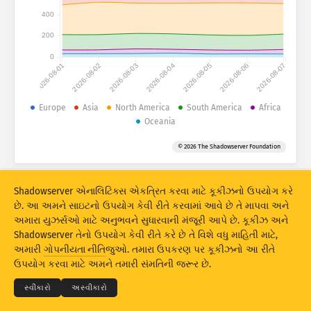
હુમલાના સ્ટેટિસ્ટિક્સ: ઉપકરણો
400
દેશો
મદદ
200
0
2026-08-01
2026-08-02
2026-08-03
2026-08-04
2026-08-05
2026-08-06
2026-08-07
ડેટા સેટ
લિમિટ
Europe
Asia
North America
South America
Africa
Oceania
આ પ્રમાણે ગ્રૂપ કરો
દેશ
ટેગ્સ
© 2026 The Shadowserver Foundation
Stacking
સ્ટૅક્ડ
ઓવરલેપિંગ
પરિણામોને આપમેળે અદ્યતન કરે
Shadowserver એનાલિટિક્સ એકત્રિત કરવા માટે કૂકીઝનો ઉપયોગ કરે
અદ્યતન
રીસેટ
છે. આ અમને સાઇટનો ઉપયોગ કેવી રીતે કરવામાં આવે છે તે માપવા અને
અમારા યુઝર્સઓ માટે અનુભવને સુધારવાની મંજૂરી આપે છે. કૂકીઝ અને
Shadowserver તેનો ઉપયોગ કેવી રીતે કરે છે તે વિશે વધુ માહિતી માટે,
PNG તરીકે ડાઉનલોડ કરો
© 2026
THE SHADOWSERVER FOUNDATION
અમારી
ગોપનીયતા નીતિ
જુઓ. તમારા ઉપકરણ પર કૂકીઝનો આ રીતે
ગોપનીયતા અને શરતો
અમારો સંપર્ક કરો
ક્રેડિટ્સ
ઉપયોગ કરવા માટે અમને તમારી સંમતિની જરૂર છે.
ભાષા
સ્વીકારો
અસ્વીકારો