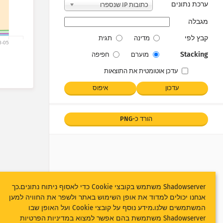
ערכת נתונים
כתובות IP שנספרו
מגבלה
קבץ לפי
מדינה
תגית
8-05
Stacking
מוערם
חפיפה
עדכן אוטומטית את התוצאות
‫עדכון‬
איפוס
הורד כ-PNG
Shadowserver משתמש בקובצי Cookie כדי לאסוף ניתוח נתונים.כך
אנחנו יכולים למדוד את אופן השימוש באתר ולשפר את החוויה למען
המשתמשים שלנו.מידע נוסף על קובצי Cookie ועל האופן שבו
Shadowserver משתמשת בהם אפשר למצוא ב
מדיניות הפרטיות