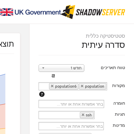
סטטיסטיקה כללית
תוצא
סדרה עיתית
טווח תאריכים
חודש 1
📆
מקורות
population6
population
?
חוּמרה
תגיות
ssh
מדינות