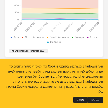
סטטיסטיקת מתקפות: מכשירים
1,000
מדינות
עזרה
500
0
2026-07-30
2026-07-31
2026-08-01
2026-08-02
2026-08-03
2026-08-04
2026-08-05
ערכת נתונים
מגבלה
Asia
North America
South America
Europe
Africa
Oceania
קבץ לפי
מדינה
תגית
© 2026 The Shadowserver Foundation
Stacking
מוערם
חפיפה
עדכן אוטומטית את התוצאות
Shadowserver משתמש בקובצי Cookie כדי לאסוף ניתוח נתונים.כך
‫עדכון‬
איפוס
אנחנו יכולים למדוד את אופן השימוש באתר ולשפר את החוויה למען
המשתמשים שלנו.מידע נוסף על קובצי Cookie ועל האופן שבו
הורד כ-PNG
Shadowserver משתמשת בהם אפשר למצוא ב
מדיניות הפרטיות
THE SHADOWSERVER FOUNDATION
© 2026
שלנו.אנחנו זקוקים להסכמתך כדי להשתמש כך בקובצי Cookie במכשיר
פרטיות ותנאים
יצירת קשר
תודות
שלך.
שפה
מסכים
מסרב