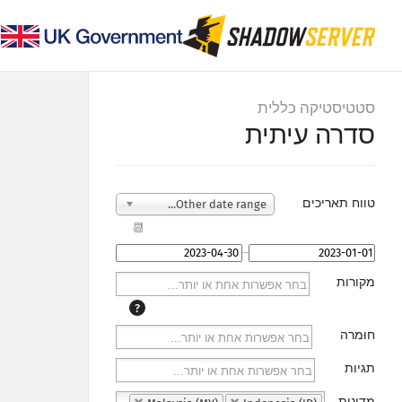
סטטיסטיקה כללית
סדרה עיתית
טווח תאריכים
Other date range...
📆
–
מקורות
?
חוּמרה
תגיות
מדינות