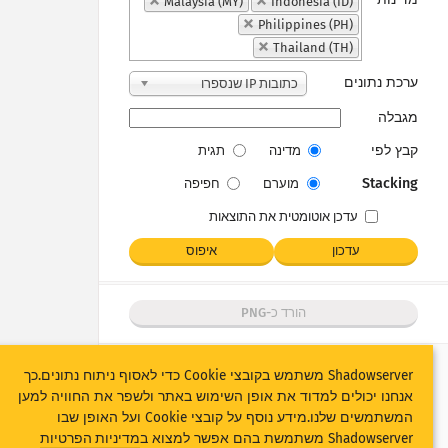
Malaysia (MY)
Indonesia (ID)
Philippines (PH)
Thailand (TH)
ערכת נתונים
כתובות IP שנספרו
מגבלה
קבץ לפי
מדינה
תגית
Stacking
מוערם
חפיפה
עדכן אוטומטית את התוצאות
‫עדכון‬
איפוס
הורד כ-PNG
Shadowserver משתמש בקובצי Cookie כדי לאסוף ניתוח נתונים.כך
אנחנו יכולים למדוד את אופן השימוש באתר ולשפר את החוויה למען
המשתמשים שלנו.מידע נוסף על קובצי Cookie ועל האופן שבו
Shadowserver משתמשת בהם אפשר למצוא ב
מדיניות הפרטיות