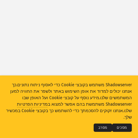
סטטיסטיקת מתקפות: מכשירים
עזרה
מדינות
ערכת נתונים
מגבלה
קבץ לפי
מדינה
תגית
Stacking
מוערם
חפיפה
Shadowserver משתמש בקובצי Cookie כדי לאסוף ניתוח נתונים.כך
עדכן אוטומטית את התוצאות
אנחנו יכולים למדוד את אופן השימוש באתר ולשפר את החוויה למען
‫עדכון‬
איפוס
המשתמשים שלנו.מידע נוסף על קובצי Cookie ועל האופן שבו
Shadowserver משתמשת בהם אפשר למצוא ב
מדיניות הפרטיות
THE SHADOWSERVER FOUNDATION
© 2026
שלנו.אנחנו זקוקים להסכמתך כדי להשתמש כך בקובצי Cookie במכשיר
הורד כ-PNG
פרטיות ותנאים
יצירת קשר
תודות
שלך.
שפה
מסכים
מסרב