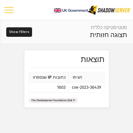
לוח מחוונים
סטטיסטיקה כללית
תצוגה חזותית
סטטיסטיקה כללית
מפת העולם
טווח תאריכים
תוצאות
📆
מפה אזורית
מקורות
מפת השוואה
תגית
כתובות IP שנספרו
מפת עץ
1603
cve-2023-36439
?
סדרה עיתית
חוּמרה
הדמיה חזותית
© 2026 The Shadowserver Foundation
סטטיסטיקה של מכשירי IoT
תגיות
סטטיסטיקת מתקפות: פגיעוּיות