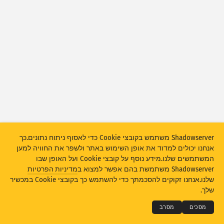
סטטיסטיקת מתקפות: מכשירים
מדינות
עזרה
ערכת נתונים
מגבלה
קבץ לפי
מדינה
תגית
קנה מידה של נתונים
סגנון
Shadowserver משתמש בקובצי Cookie כדי לאסוף ניתוח נתונים.כך
עדכן אוטומטית את התוצאות
אנחנו יכולים למדוד את אופן השימוש באתר ולשפר את החוויה למען
המשתמשים שלנו.מידע נוסף על קובצי Cookie ועל האופן שבו
‫עדכון‬
איפוס
Shadowserver משתמשת בהם אפשר למצוא ב
מדיניות הפרטיות
THE SHADOWSERVER FOUNDATION
© 2026
שלנו.אנחנו זקוקים להסכמתך כדי להשתמש כך בקובצי Cookie במכשיר
פרטיות ותנאים
יצירת קשר
תודות
הורד כ-PNG
שלך.
שפה
מסכים
מסרב