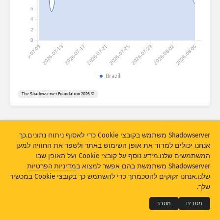
עזרה
6
קבץ לפי
4
Stacking
מוערם
חפיפה
2
0
עדכן אוטומטית את התוצאות
2026-07-09
2026-07-13
2026-07-17
2026-07-21
2026-07-25
2026-07-29
2026-08-02
2026-08-06
‫עדכון‬
איפוס
Brazil
הורד כ-PNG
אודות נתונים אלה
© 2026 The Shadowserver Foundation
סטטיסטיקת טביעות אצבע של מכשירי IoT וסטטיסטיקת מתקפות מלכודת דבש
Shadowserver משתמש בקובצי Cookie כדי לאסוף ניתוח נתונים.כך
מומנו במשותף עם Connecting Europe Facility של האיחוד האירופי.
אנחנו יכולים למדוד את אופן השימוש באתר ולשפר את החוויה למען
המשתמשים שלנו.מידע נוסף על קובצי Cookie ועל האופן שבו
Shadowserver משתמשת בהם אפשר למצוא ב
מדיניות הפרטיות
THE SHADOWSERVER FOUNDATION
© 2026
שלנו.אנחנו זקוקים להסכמתך כדי להשתמש כך בקובצי Cookie במכשיר
פרטיות ותנאים
יצירת קשר
תודות
שלך.
שפה
מסכים
מסרב