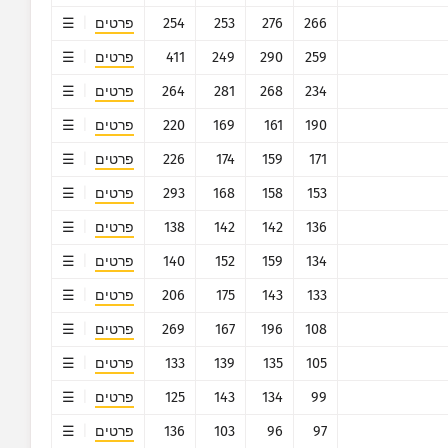
266
276
253
254
פרטים
?
259
290
249
411
פרטים
234
268
281
264
פרטים
איפוס
190
161
169
220
פרטים
171
159
174
226
פרטים
153
158
168
293
פרטים
136
142
142
138
פרטים
134
159
152
140
פרטים
133
143
175
206
פרטים
סטטיסטיקת טביעות אצבע של מכשירי IoT וסטטיסטיקת מתקפות מלכודת דבש מומנו
108
196
167
269
פרטים
ל האיחוד האירופי.
105
135
139
133
פרטים
99
134
143
125
פרטים
97
96
103
136
פרטים