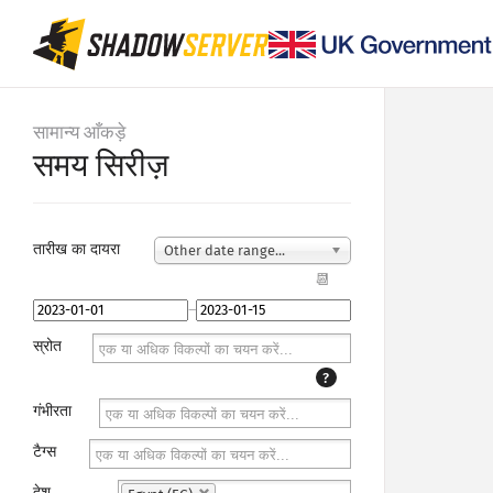
सामान्य आँकड़े
समय सिरीज़
तारीख का दायरा
Other date range...
📆
–
स्रोत
?
गंभीरता
टैग्स
देश