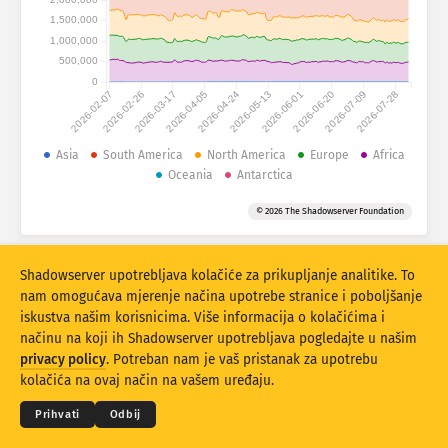
Statistike napada: Uređaji
1,500,000
Države
1,000,000
Pomoć
500,000
0
2026-02-07
2026-02-26
2026-03-17
2026-04-05
2026-04-24
2026-05-13
2026-06-01
2026-06-20
2026-07-09
2026-07-28
Skup podataka
Ograničenje
Asia
South America
North America
Europe
Africa
Oceania
Antarctica
Grupirajte po
Država
Oznaka
© 2026 The Shadowserver Foundation
Stacking
Složeno
Preklapajući
Rezultati automatskog ažuriranja
Shadowserver upotrebljava kolačiće za prikupljanje analitike. To
Ažuriraj
Resetiraj
nam omogućava mjerenje načina upotrebe stranice i poboljšanje
iskustva našim korisnicima. Više informacija o kolačićima i
načinu na koji ih Shadowserver upotrebljava pogledajte u našim
Preuzmi kao PNG
© 2026
THE SHADOWSERVER FOUNDATION
privacy policy
. Potreban nam je vaš pristanak za upotrebu
Privatnost i Uvjeti
Obratite nam se
Zahvale
kolačića na ovaj način na vašem uređaju.
Jezik
Prihvati
Odbij