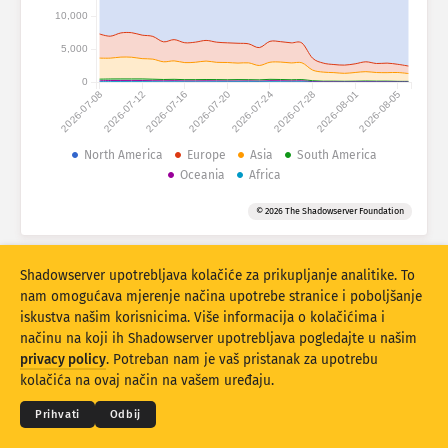
Statistike napada: Uređaji
10,000
Države
Pomoć
5,000
0
2026-07-08
2026-07-12
2026-07-16
2026-07-20
2026-07-24
2026-07-28
2026-08-01
2026-08-05
Skup podataka
Ograničenje
North America
Europe
Asia
South America
Oceania
Africa
Grupirajte po
Država
Oznaka
© 2026 The Shadowserver Foundation
Stacking
Složeno
Preklapajući
Rezultati automatskog ažuriranja
Shadowserver upotrebljava kolačiće za prikupljanje analitike. To
Ažuriraj
Resetiraj
nam omogućava mjerenje načina upotrebe stranice i poboljšanje
iskustva našim korisnicima. Više informacija o kolačićima i
načinu na koji ih Shadowserver upotrebljava pogledajte u našim
Preuzmi kao PNG
© 2026
THE SHADOWSERVER FOUNDATION
privacy policy
. Potreban nam je vaš pristanak za upotrebu
Privatnost i Uvjeti
Obratite nam se
Zahvale
kolačića na ovaj način na vašem uređaju.
Jezik
Prihvati
Odbij