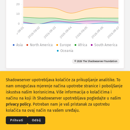
Statistike napada: Uređaji
20
Države
Pomoć
10
0
2026-08-01
2026-08-02
2026-08-03
2026-08-04
2026-08-05
2026-08-06
2026-08-07
Skup podataka
Ograničenje
Asia
North America
Europe
Africa
South America
Oceania
Grupirajte po
Država
Oznaka
© 2026 The Shadowserver Foundation
Stacking
Složeno
Preklapajući
Rezultati automatskog ažuriranja
Shadowserver upotrebljava kolačiće za prikupljanje analitike. To
Ažuriraj
Resetiraj
nam omogućava mjerenje načina upotrebe stranice i poboljšanje
iskustva našim korisnicima. Više informacija o kolačićima i
načinu na koji ih Shadowserver upotrebljava pogledajte u našim
Preuzmi kao PNG
© 2026
THE SHADOWSERVER FOUNDATION
privacy policy
. Potreban nam je vaš pristanak za upotrebu
Privatnost i Uvjeti
Obratite nam se
Zahvale
kolačića na ovaj način na vašem uređaju.
Jezik
Prihvati
Odbij