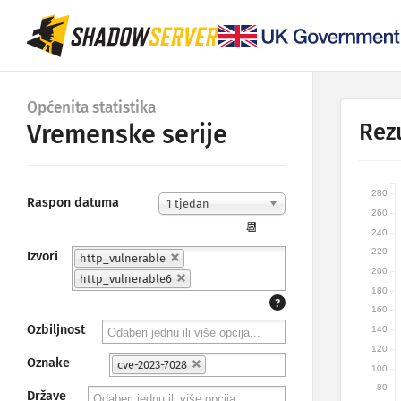
Općenita statistika
Rezu
Vremenske serije
280
Raspon datuma
1 tjedan
260
📆
240
220
Izvori
http_vulnerable
200
http_vulnerable6
180
?
160
Ozbiljnost
140
120
Oznake
cve-2023-7028
100
80
Države