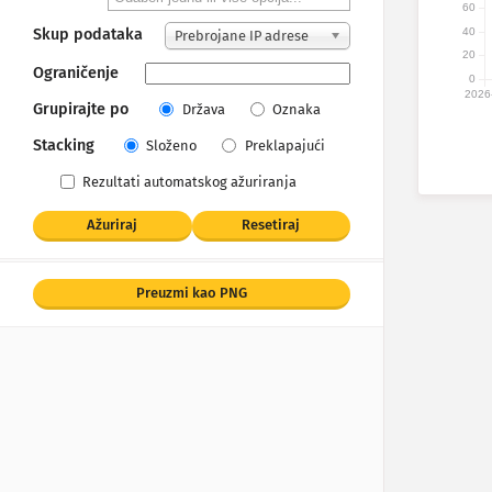
60
40
Skup podataka
Prebrojane IP adrese
20
Ograničenje
0
2026
Grupirajte po
Država
Oznaka
Stacking
Složeno
Preklapajući
Rezultati automatskog ažuriranja
Ažuriraj
Resetiraj
Preuzmi kao PNG