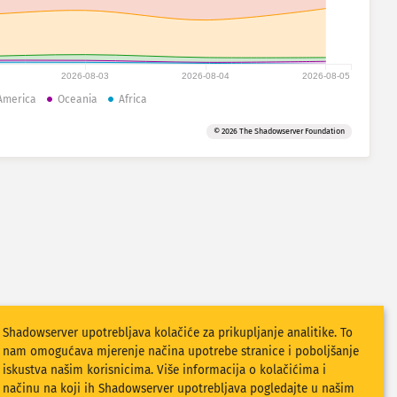
2026-08-03
2026-08-04
2026-08-05
America
Oceania
Africa
© 2026 The Shadowserver Foundation
Shadowserver upotrebljava kolačiće za prikupljanje analitike. To
nam omogućava mjerenje načina upotrebe stranice i poboljšanje
iskustva našim korisnicima. Više informacija o kolačićima i
načinu na koji ih Shadowserver upotrebljava pogledajte u našim